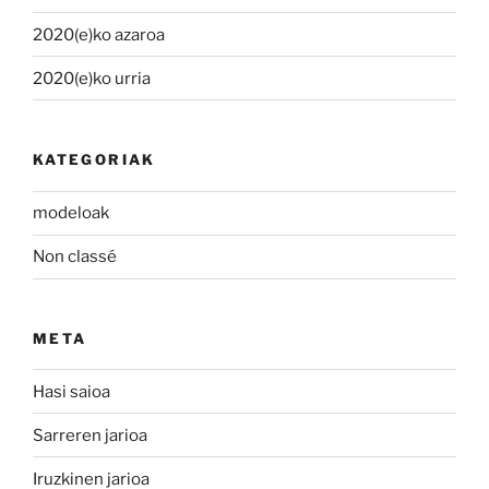
2020(e)ko azaroa
2020(e)ko urria
KATEGORIAK
modeloak
Non classé
META
Hasi saioa
Sarreren jarioa
Iruzkinen jarioa