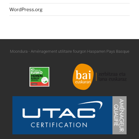
WordPress.org
Moondura - Aménagement utilitaire fourgon Hasparren Pays Basque