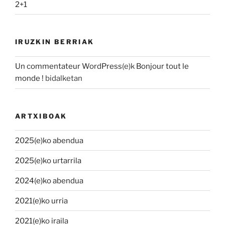
2+1
IRUZKIN BERRIAK
Un commentateur WordPress
(e)k
Bonjour tout le
monde !
bidalketan
ARTXIBOAK
2025(e)ko abendua
2025(e)ko urtarrila
2024(e)ko abendua
2021(e)ko urria
2021(e)ko iraila