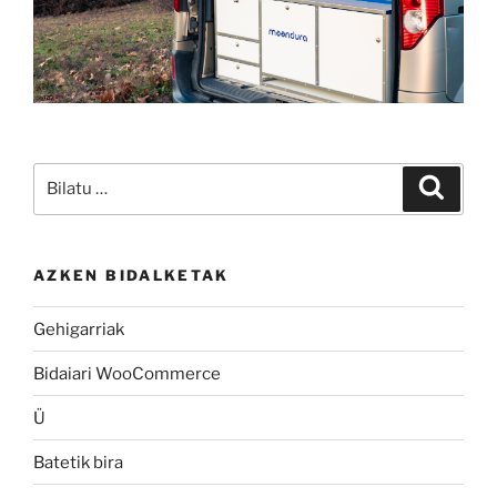
AZKEN BIDALKETAK
Gehigarriak
Bidaiari WooCommerce
Ü
Batetik bira