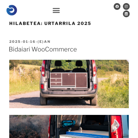
HILABETEA:
URTARRILA 2025
2025-01-16
-(E)AN
Bidaiari WooCommerce