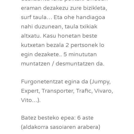
eraman dezakezu zure bizikleta,
surf taula… Eta ohe handiagoa
nahi duzunean, taula txikiak
altxatu. Kasu honetan beste
kutxetan bezala 2 pertsonek lo
egin dezakete.. 5 minututan
muntatzen / desmuntatzen da.
Furgonetentzat egina da (Jumpy,
Expert, Transporter, Trafic, Vivaro,
Vito…).
Batez besteko epea: 6 aste
(aldakorra sasoiaren arabera)