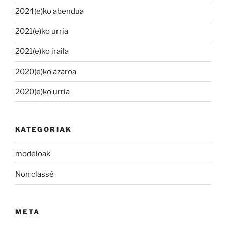
2024(e)ko abendua
2021(e)ko urria
2021(e)ko iraila
2020(e)ko azaroa
2020(e)ko urria
KATEGORIAK
modeloak
Non classé
META