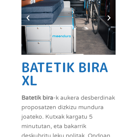
BATETIK BIRA
XL
Batetik bira
-k aukera desberdinak
proposatzen dizkizu mundura
joateko. Kutxak kargatu 5
minututan, eta bakarrik
deskubritu leku politak. Ondoan