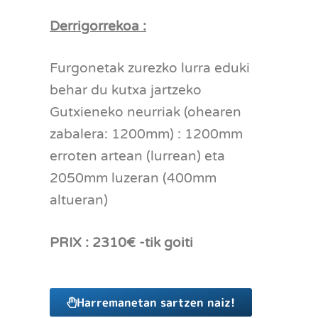
Derrigorrekoa :
Furgonetak zurezko lurra eduki
behar du kutxa jartzeko
Gutxieneko neurriak (ohearen
zabalera: 1200mm) : 1200mm
erroten artean (lurrean) eta
2050mm luzeran (400mm
altueran)
PRIX : 2310€ -tik goiti
Harremanetan sartzen naiz!