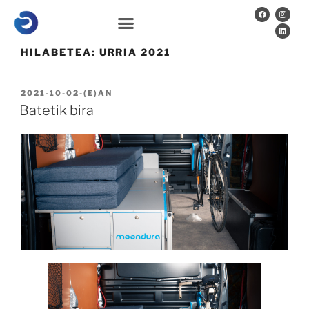
HILABETEA:
URRIA 2021
2021-10-02
-(E)AN
Batetik bira