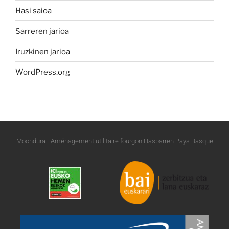
Hasi saioa
Sarreren jarioa
Iruzkinen jarioa
WordPress.org
Moondura - Aménagement utilitaire fourgon Hasparren Pays Basque