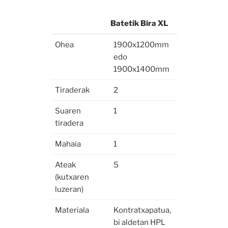
Batetik Bira XL
Batetik Bira XL
Ohea
1900x1200mm
edo
1900x1400mm
Tiraderak
2
Suaren
1
tiradera
Mahaia
1
Ateak
5
(kutxaren
luzeran)
Materiala
Kontratxapatua,
bi aldetan HPL