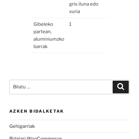
gris iluna edo
xuria
Gibeleko
1
partean,
aluminiumzko
barrak
AZKEN BIDALKETAK
Gehigarriak
Bidaiari WooCommerce