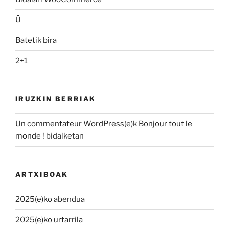
Ü
Batetik bira
2+1
IRUZKIN BERRIAK
Un commentateur WordPress
(e)k
Bonjour tout le
monde !
bidalketan
ARTXIBOAK
2025(e)ko abendua
2025(e)ko urtarrila