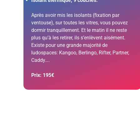
Isolant thermique, 9 couches.
Après avoir mis les isolants (fixation par
ventouse), sur toutes les vitres, vous pouvez
dormir tranquillement. Et le matin il ne reste
plus qu’à les retirer, ils s’enlèvent aisément.
Existe pour une grande majorité de
ludospaces: Kangoo, Berlingo, Rifter, Partner,
Caddy….
Prix: 195€